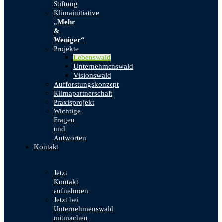
Stiftung
Klimainitiative
„Mehr
&
Weniger“
Projekte
Lebenswald
Unternehmenswald
Visionswald
Aufforstungskonzept
Klimapartnerschaft
Praxisprojekt
Wichtige
Fragen
und
Antworten
Kontakt
Jetzt
Kontakt
aufnehmen
Jetzt bei
Unternehmenswald
mitmachen