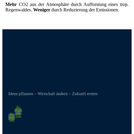
Mehr
CO2 aus der Atmosphäre durch Aufforstung eines trop.
Regenwaldes.
Weniger
durch Reduzierung der Emissionen.
Ideen pflanzen – Wirtschaft ändern – Zukunft ernten
Jki-
phone-
call-
Jki-
light
mail-
line