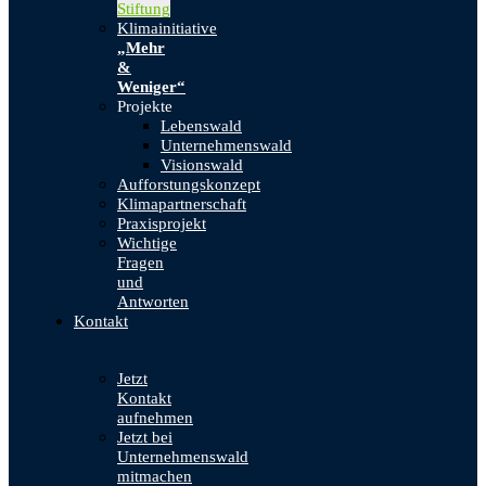
Stiftung
Klimainitiative
„Mehr
&
Weniger“
Projekte
Lebenswald
Unternehmenswald
Visionswald
Aufforstungskonzept
Klimapartnerschaft
Praxisprojekt
Wichtige
Fragen
und
Antworten
Kontakt
Jetzt
Kontakt
aufnehmen
Jetzt bei
Unternehmenswald
mitmachen