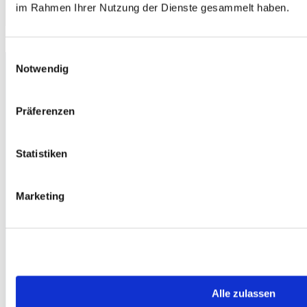
Die Klimaretter aus Costa Rica
im Rahmen Ihrer Nutzung der Dienste gesammelt haben.
Jetzt lesen!
Weitere Neuigkeiten laden
Einwilligungsauswahl
Notwendig
Präferenzen
Statistiken
Marketing
Ideen pflanzen – Wirtschaft ändern – Zukunft ernten
Jki-
phone-
call-
Jki-
light
mail-
line
Alle zulassen
Rechtliches