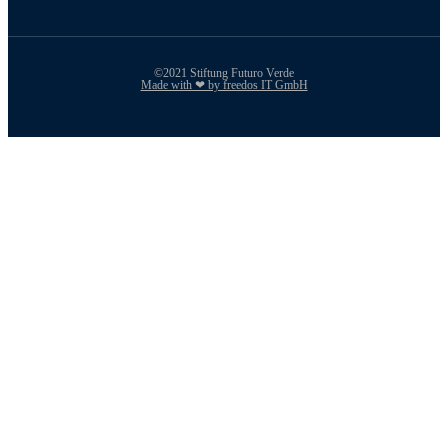
©2021 Stiftung Futuro Verde
Made with ❤ by freedos IT GmbH